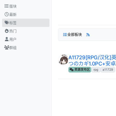
跳转至内容
版块
最新
标签
热门
全部板块
用户
群组
A11729[RPG/
つのカギ1.0PC+安卓A
资源发布区
rpg
a11729