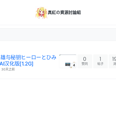
真紅の資源討論組
汉化]英雄与秘钥ヒーローとひみ
0
1
1
I汉化版[1.2G]
赞同
帖子
4
30天之前