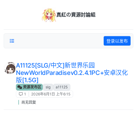
跳转至内容
真紅の資源討論組
登录以发布
A11125[SLG/中文]新世界乐园
NewWorldParadisev0.2.4.1PC+安卓汉化
版[1.5G]
资源发布区
slg
a11125
1
2026年6月1日 上午6:15
尚无回复