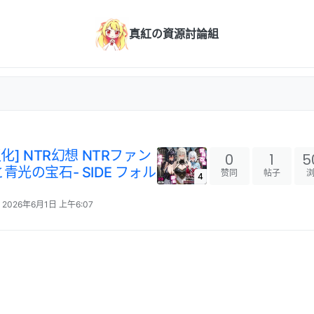
真紅の資源討論組
AI汉化] NTR幻想 NTRファン
0
1
5
青光の宝石- SIDE フォル
赞同
帖子
4
2026年6月1日 上午6:07