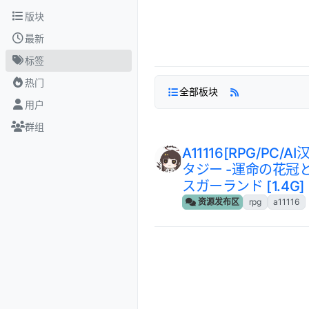
跳转至内容
版块
最新
标签
热门
全部板块
用户
群组
A11116[RPG/PC/
タジー -運命の花冠と
スガーランド [1.4G]
资源发布区
rpg
a11116