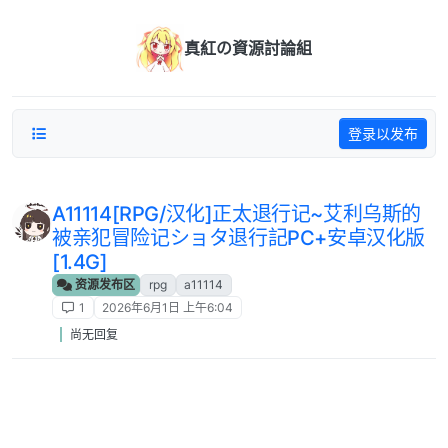
跳转至内容
真紅の資源討論組
登录以发布
A11114[RPG/汉化]正太退行记~艾利乌斯的
被亲犯冒险记ショタ退行記PC+安卓汉化版
[1.4G]
资源发布区
rpg
a11114
1
2026年6月1日 上午6:04
尚无回复