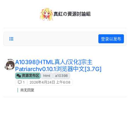
跳转至内容
真紅の資源討論組
登录以发布
A10398[HTML真人/汉化]宗主
Patriarchv0.10.1浏览器中文[3.7G]
资源发布区
html
a10398
1
2026年4月24日 上午6:08
尚无回复