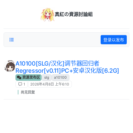
跳转至内容
真紅の資源討論組
登录以发布
A10100[SLG/汉化]调节器回归者
Regressor[v0.11]PC+安卓汉化版[6.2G]
资源发布区
slg
a10100
1
2026年4月8日 上午6:10
尚无回复