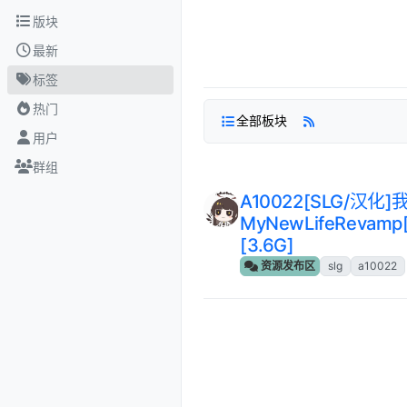
跳转至内容
版块
最新
标签
热门
全部板块
用户
群组
A10022[SLG/汉
MyNewLifeRevam
[3.6G]
资源发布区
slg
a10022