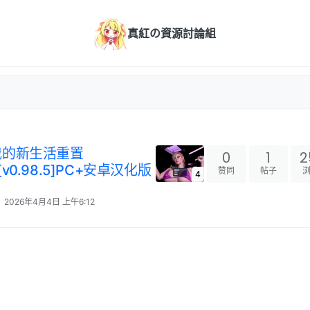
真紅の資源討論組
化]我的新生活重置
0
1
2
p[v0.98.5]PC+安卓汉化版
赞同
帖子
4
2026年4月4日 上午6:12