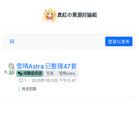
跳转至内容
真紅の資源討論組
登录以发布
雪晴Astra 已整理47套
网赚盘资源
写真
雪晴astra
1
2025年1月13日 下午12:47
尚无回复