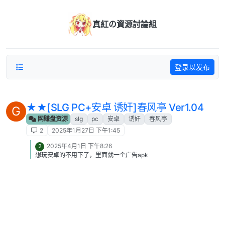
跳转至内容
真紅の資源討論組
登录以发布
★★[SLG PC+安卓 诱奸]春风亭 Ver1.04
G
网赚盘资源
slg
pc
安卓
诱奸
春风亭
2
2025年1月27日 下午1:45
2025年4月1日 下午8:26
2
想玩安卓的不用下了，里面就一个广告apk