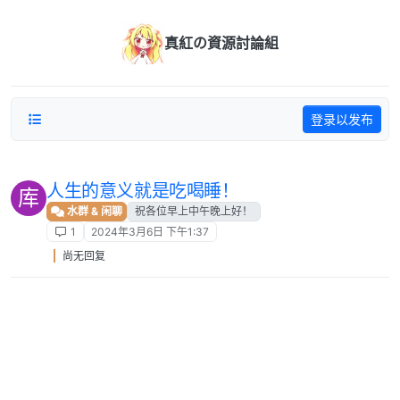
跳转至内容
真紅の資源討論組
登录以发布
人生的意义就是吃喝睡！
库
水群 & 闲聊
祝各位早上中午晚上好！
1
2024年3月6日 下午1:37
尚无回复