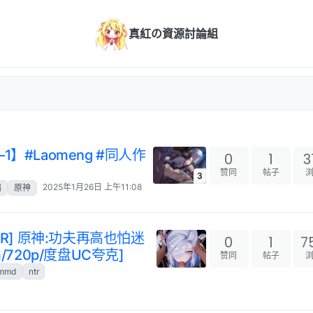
真紅の資源討論組
1】#Laomeng #同人作
0
1
3
赞同
帖子
3
2025年1月26日 上午11:08
鹤
原神
y/NTR] 原神:功夫再高也怕迷
0
1
7
/720p/度盘UC夸克]
赞同
帖子
mmd
ntr