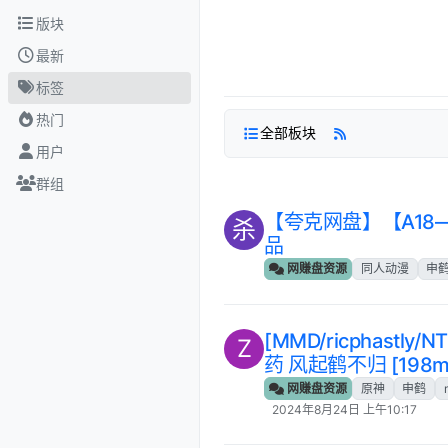
跳转至内容
版块
最新
标签
热门
全部板块
用户
群组
‎【夸克网盘】【A18—
杀
品
网赚盘资源
同人动漫
申
[MMD/ricphastl
Z
药 风起鹤不归 [198m
网赚盘资源
原神
申鹤
2024年8月24日 上午10:17