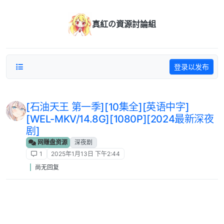
跳转至内容
真紅の資源討論組
登录以发布
[石油天王 第一季][10集全][英语中字]
[WEL-MKV/14.8G][1080P][2024最新深夜
剧]
网赚盘资源
深夜剧
1
2025年1月13日 下午2:44
尚无回复