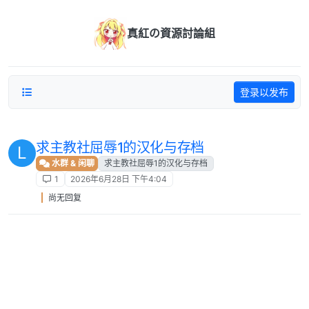
跳转至内容
真紅の資源討論組
登录以发布
求主教社屈辱1的汉化与存档
L
水群 & 闲聊
求主教社屈辱1的汉化与存档
1
2026年6月28日 下午4:04
尚无回复