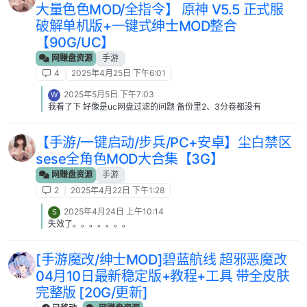
大量色色MOD/全指令】 原神 V5.5 正式服
破解单机版+一键式绅士MOD整合
【90G/UC】
网赚盘资源
手游
4
2025年4月25日 下午6:01
2025年5月5日 下午7:03
W
我看了下 好像是uc网盘过滤的问题 备份里2、3分卷都没有
【手游/一键启动/步兵/PC+安卓】尘白禁区
sese全角色MOD大合集【3G】
网赚盘资源
手游
2
2025年4月22日 下午1:28
2025年4月24日 上午10:14
S
失效了。。。。。。。
[手游魔改/绅士MOD]碧蓝航线 超邪恶魔改
04月10日最新稳定版+教程+工具 带全皮肤
完整版 [20G/更新]