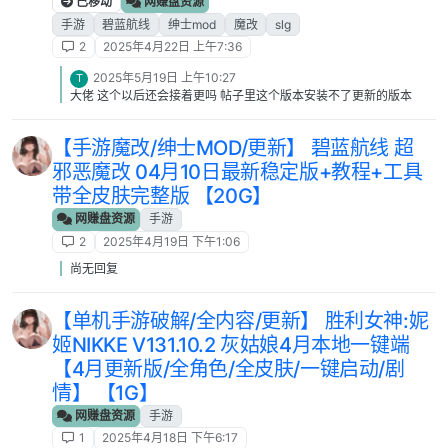
已移动
网赚盘资源
手游
碧蓝航线
绅士mod
魔改
slg
2
2025年4月22日 上午7:36
2025年5月19日 上午10:27
T
大佬 这个以后还会接着更吗 帖子里这个版本安装不了更新的版本
【手游魔改/绅士MOD/更新】 碧蓝航线 超
邪恶魔改 04月10日最新稳定版+教程+工具
带全皮肤完整版 【20G】
网赚盘资源
手游
2
2025年4月19日 下午1:06
尚无回复
【单机手游破解/全内容/更新】 胜利女神:妮
姬NIKKE V131.10.2 灰姑娘4月本地一键端
【4月更新版/全角色/全皮肤/一键启动/剧
情】 【1G】
网赚盘资源
手游
1
2025年4月18日 下午6:17