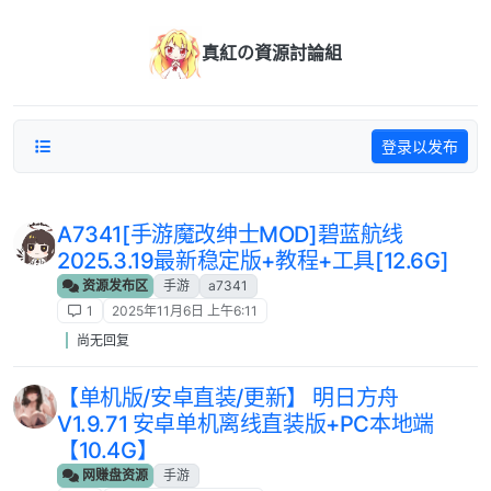
跳转至内容
真紅の資源討論組
登录以发布
A7341[手游魔改绅士MOD]碧蓝航线
2025.3.19最新稳定版+教程+工具[12.6G]
资源发布区
手游
a7341
1
2025年11月6日 上午6:11
尚无回复
【单机版/安卓直装/更新】 明日方舟
V1.9.71 安卓单机离线直装版+PC本地端
【10.4G】
网赚盘资源
手游