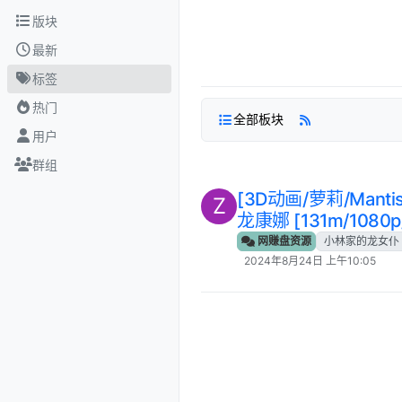
跳转至内容
版块
最新
标签
热门
全部板块
用户
群组
[3D动画/萝莉/Mant
Z
龙康娜 [131m/108
网赚盘资源
小林家的龙女仆
2024年8月24日 上午10:05