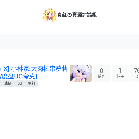
真紅の資源討論組
is-X] 小林家:大肉棒串萝莉
0
1
7
0p/度盘UC夸克]
赞同
帖子
康娜
3d
萝莉