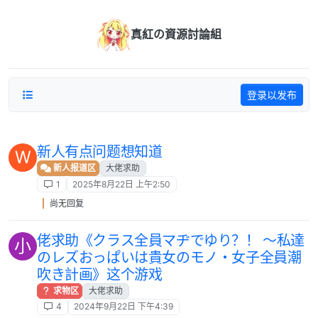
跳转至内容
真紅の資源討論組
登录以发布
新人有点问题想知道
W
新人报道区
大佬求助
1
2025年8月22日 上午2:50
尚无回复
佬求助《クラス全員マヂでゆり？！ ～私達
小
のレズおっぱいは貴女のモノ・女子全員潮
吹き計画》这个游戏
求物区
大佬求助
4
2024年9月22日 下午4:39