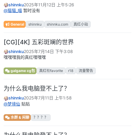
shinnku
2025年11月12日 上午5:26
@
猫猫_喵
暂时没有
General
shinnku
shinnku.com
真红小站
[CG][4K] 五彩斑斓的世界
shinnku
2025年7月14日 下午3:08
嘿嘿嘿我的真红嘿嘿嘿
galgame cg包
真红社favorite
r18
流量警告
为什么我电脑登不上了？
shinnku
2025年7月11日 上午1:58
@
梦境仙
贴贴
水群 & 闲聊
？？？？