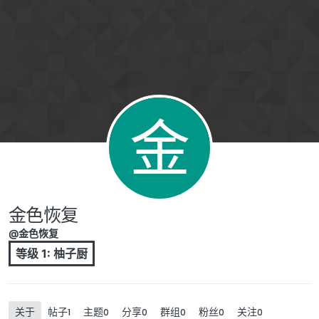
跳转至内容
金
金色恢复
@金色恢复
等级 1: 柚子厨
关于
帖子
主题
分享
群组
粉丝
关注
1
0
0
0
0
0