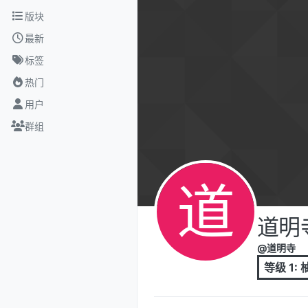
跳转至内容
版块
最新
标签
热门
用户
群组
道
道明
@道明寺
等级 1: