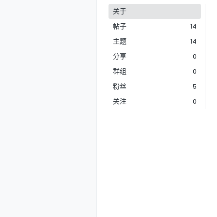
关于
帖子
14
主题
14
分享
0
群组
0
粉丝
5
关注
0