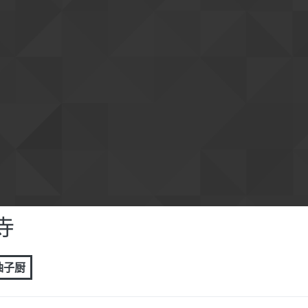
寺
 柚子厨