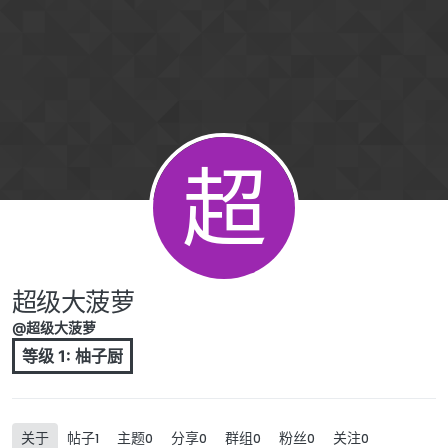
跳转至内容
超
超级大菠萝
@超级大菠萝
等级 1: 柚子厨
关于
帖子
主题
分享
群组
粉丝
关注
1
0
0
0
0
0