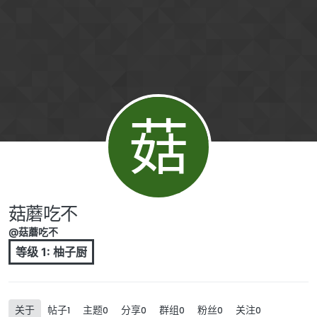
跳转至内容
菇
菇蘑吃不
@菇蘑吃不
等级 1: 柚子厨
关于
帖子
主题
分享
群组
粉丝
关注
1
0
0
0
0
0