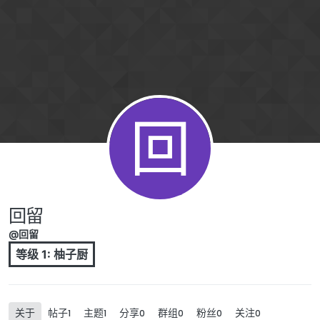
跳转至内容
回
回留
@回留
等级 1: 柚子厨
关于
帖子
主题
分享
群组
粉丝
关注
1
1
0
0
0
0