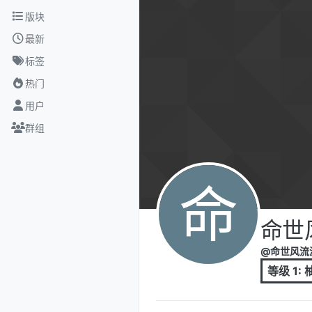
跳转至内容
版块
最新
标签
热门
用户
群组
命
命世
@命世风流
等级 1: