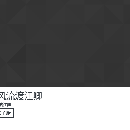
风流渡江卿
渡江卿
 柚子厨