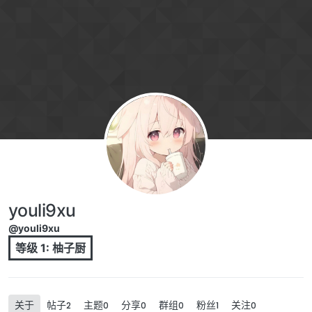
跳转至内容
youli9xu
@youli9xu
等级 1: 柚子厨
关于
帖子
主题
分享
群组
粉丝
关注
2
0
0
0
1
0