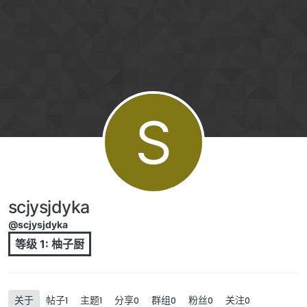
跳转至内容
S
scjysjdyka
@scjysjdyka
等级 1: 柚子厨
关于
帖子
主题
分享
群组
粉丝
关注
1
1
0
0
0
0