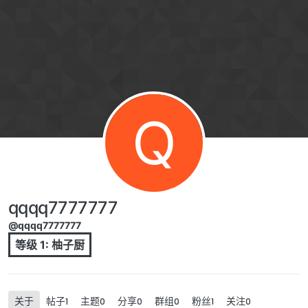
跳转至内容
Q
qqqq7777777
@qqqq7777777
等级 1: 柚子厨
关于
帖子
主题
分享
群组
粉丝
关注
1
0
0
0
1
0