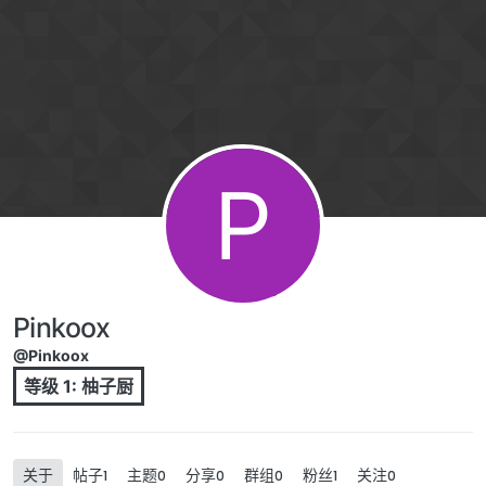
跳转至内容
P
Pinkoox
@Pinkoox
等级 1: 柚子厨
关于
帖子
主题
分享
群组
粉丝
关注
1
0
0
0
1
0