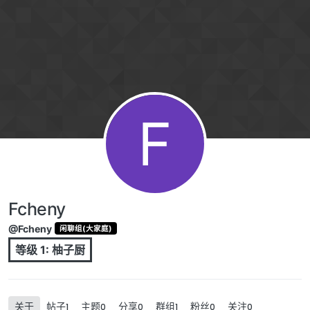
跳转至内容
F
Fcheny
@Fcheny
闲聊组(大家庭)
等级 1: 柚子厨
关于
帖子
主题
分享
群组
粉丝
关注
1
0
0
1
0
0