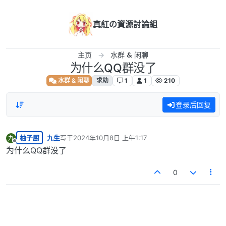
跳转至内容
真紅の資源討論組
主页
水群 & 闲聊
为什么QQ群没了
水群 & 闲聊
求助
1
1
210
登录后回复
柚子厨
九生
写于
2024年10月8日 上午1:17
九
最后由 编辑
离线
为什么QQ群没了
0