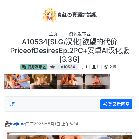
跳转至内容
真紅の資源討論組
主页
资源发布区
A10534[SLG/汉化]欲望的代价
PriceofDesiresEp.2PC+安卓AI汉化版
[3.3G]
资源发布区
slg
a10534
1
1
215
登录后回复
hwjking
写于
2026年5月1日 上午6:04
最后由 编辑
离线