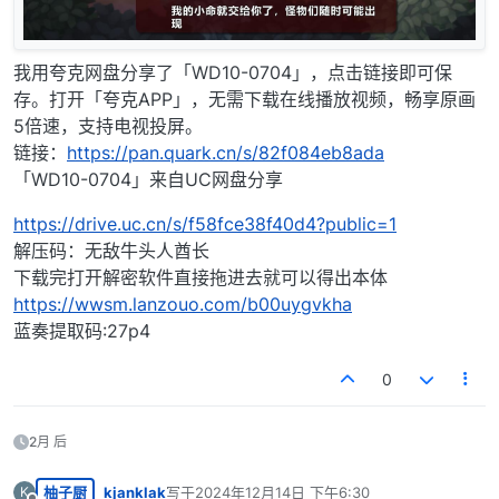
我用夸克网盘分享了「WD10-0704」，点击链接即可保
存。打开「夸克APP」，无需下载在线播放视频，畅享原画
5倍速，支持电视投屏。
链接：
https://pan.quark.cn/s/82f084eb8ada
「WD10-0704」来自UC网盘分享
https://drive.uc.cn/s/f58fce38f40d4?public=1
解压码：无敌牛头人酋长
下载完打开解密软件直接拖进去就可以得出本体
https://wwsm.lanzouo.com/b00uygvkha
蓝奏提取码:27p4
0
2月 后
柚子厨
kjanklak
写于
2024年12月14日 下午6:30
K