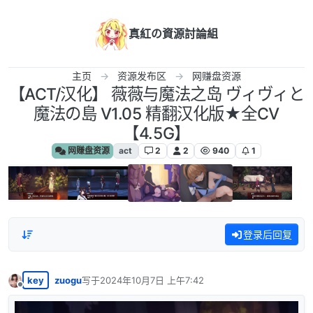
跳转至内容
真紅の資源討論組
主页
资源发布区
网赚盘资源
【ACT/汉化】 薇薇与魔法之岛 ヴィヴィと
魔法の島 V1.05 精翻汉化版★全CV
【4.5G】
网赚盘资源
act
2
2
940
1
登录后回复
key
zuogu
写于
2024年10月7日 上午7:42
最后由 编辑
离线