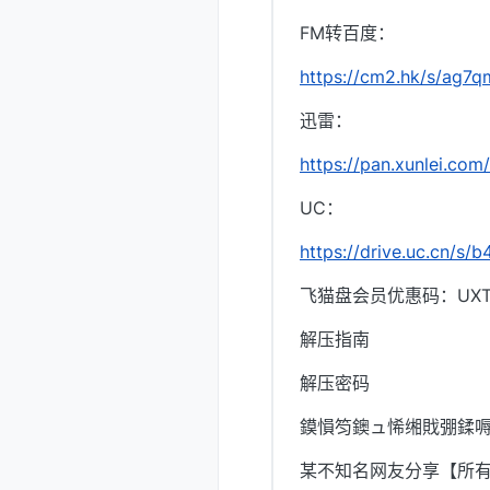
FM转百度：
https://cm2.hk/s/ag7
迅雷：
https://pan.xunlei.
UC：
https://drive.uc.cn/s
飞猫盘会员优惠码：UXTI
解压指南
解压密码
鏌愪笉鐭ュ悕缃戝弸鍒嗕
某不知名网友分享【所