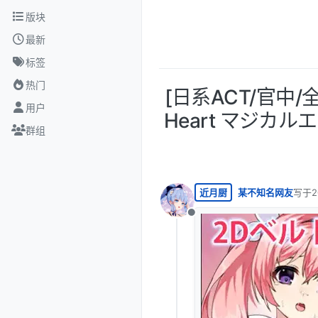
跳转至内容
版块
最新
标签
热门
[日系ACT/官中/全动
用户
Heart マジカル
群组
近月厨
某不知名网友
写于
2
最后由
离线