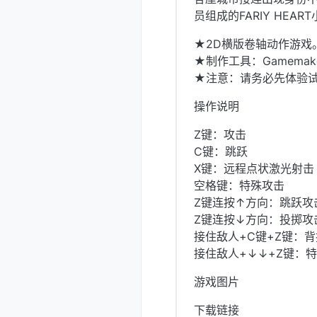
员组成的FARIY HEA
★2D横版卷轴动作游戏
★制作工具：Gamemaker St
★注意：请务必先体验试
操作说明
Z键：攻击
C键：跳跃
X键：远程点状激光射击
空格键：特殊攻击
Z键连按↑方向：跳跃攻
Z键连按↓方向：投掷攻
接住敌人+C键+Z键：背
接住敌人+↓↓+Z键：
游戏图片
下载链接