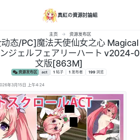
真紅の資源討論組
主页
资源发布区
态/PC]魔法天使仙女之心 Magical An
エンジェルフェアリーハート v2024-0
文版[863M]
资源发布区
act
1
帖子
1
发布者
199
浏览
026年3月15日 上午4:24
 编辑