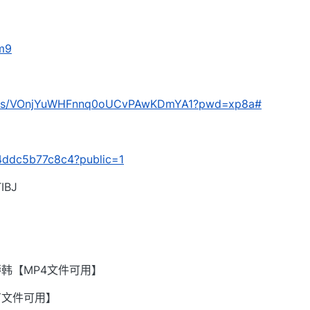
qm9
com/s/VOnjYuWHFnnq0oUCvPAwKDmYA1?pwd=xp8a#
/b4ddc5b77c8c4?public=1
BJ
韩【MP4文件可用】
有文件可用】