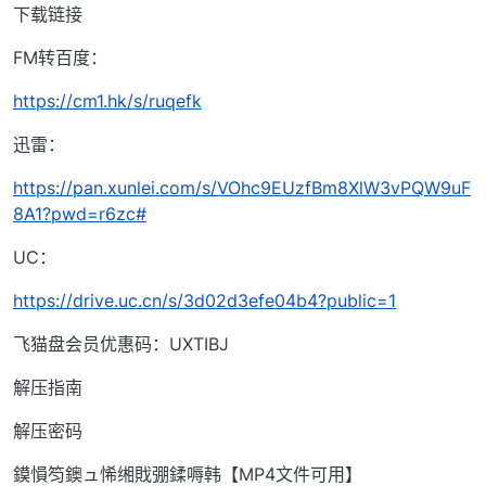
下载链接
FM转百度：
https://cm1.hk/s/ruqefk
迅雷：
https://pan.xunlei.com/s/VOhc9EUzfBm8XlW3vPQW9uF
8A1?pwd=r6zc#
UC：
https://drive.uc.cn/s/3d02d3efe04b4?public=1
飞猫盘会员优惠码：UXTIBJ
解压指南
解压密码
鏌愪笉鐭ュ悕缃戝弸鍒嗕韩【MP4文件可用】