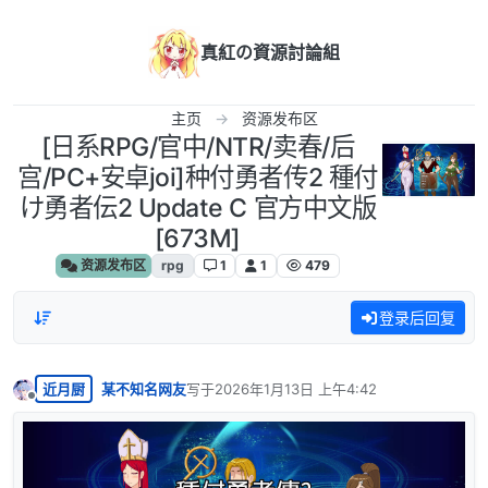
跳转至内容
真紅の資源討論組
主页
资源发布区
[日系RPG/官中/NTR/卖春/后
宫/PC+安卓joi]种付勇者传2 種付
け勇者伝2 Update C 官方中文版
[673M]
资源发布区
rpg
1
1
479
登录后回复
近月厨
某不知名网友
写于
2026年1月13日 上午4:42
最后由 编辑
离线