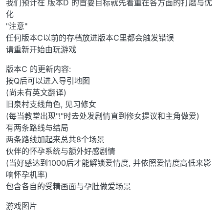
我们预计在 版本D 的首要目标就先着重在各方面的打磨与优
化
"注意"
任何版本C以前的存档放进版本C里都会触发错误
请重新开始由玩游戏
版本C 的更新内容:
按Q后可以进入导引地图
(尚未有英文翻译)
旧泉村支线角色, 见习修女
(每当教堂出现"!"时去处发剧情直到修女提议和主角做爱)
有两条路线与结局
两条路线加起来总共8个场景
伙伴的怀孕系统与额外好感剧情
(当好感达到1000后才能解锁爱情度, 并依照爱情度高低来影
响怀孕机率)
包含各自的受精画面与孕肚做爱场景
游戏图片