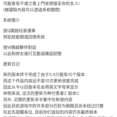
可能會有不速之客上門來想搶走你的女人!
(被寢取內容可以透過系統關閉)
系統簡介
按Q開啟玩家選單
例如技能樹或回憶系統
按W開啟夥伴對話
以此和修女進行互動或確認狀態
更新日记
新的版本终于完成了由于0.X只能有10个版本
而这个作品内容远不是10次更新就能完成
因此从今以后版本名会用英文字母来显示
举例来说, 这次的更新为种付勇者2 版本C
另外, 近期的更新多半集中在新增内容
因此目前游戏中的许多部分仍较为粗糙且尚未经过打磨
在此先提醒各位, 目前你们游玩的内容仍非最终版本