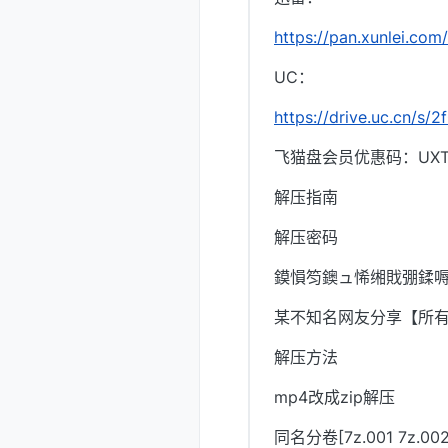
https://pan.xunlei.
UC：
https://drive.uc.cn/s/
飞猫盘会员优惠码：UXTI
解压指南
解压密码
鏌愪笉鐭ュ悕缃戝弸鍒嗕
某不知名网友分享【所
解压方法
mp4改成zip解压
同名分卷[7z.001 7z.