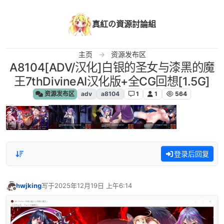
跳转至内容
真紅の資源討論組
主页
资源发布区
A8104[ADV/汉化]白银的圣女与漆黑的魔
王7thDivineAI汉化版+全CG回想[1.5G]
资源发布区
adv
a8104
1
1
564
登录后回复
hwjking
写于
2025年12月19日 上午6:14
最后由 编辑
离线