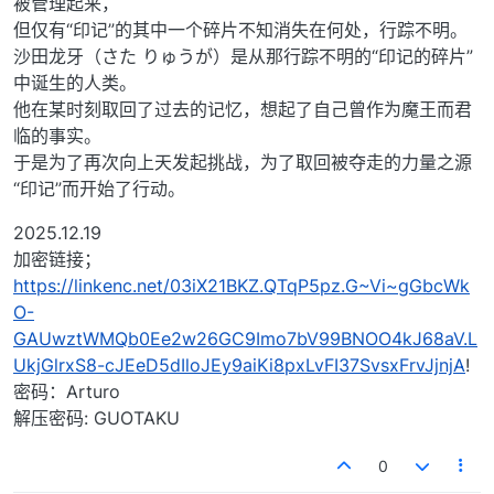
被管理起来，
但仅有“印记”的其中一个碎片不知消失在何处，行踪不明。
沙田龙牙（さた りゅうが）是从那行踪不明的“印记的碎片”
中诞生的人类。
他在某时刻取回了过去的记忆，想起了自己曾作为魔王而君
临的事实。
于是为了再次向上天发起挑战，为了取回被夺走的力量之源
“印记”而开始了行动。
2025.12.19
加密链接；
https://linkenc.net/03iX21BKZ.QTqP5pz.G~Vi~gGbcWk
O-
GAUwztWMQb0Ee2w26GC9Imo7bV99BNOO4kJ68aV.L
UkjGlrxS8-cJEeD5dIloJEy9aiKi8pxLvFI37SvsxFrvJjnjA
!
密码：Arturo
解压密码: GUOTAKU
0