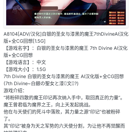
A8104[ADV/汉化]白银的圣女与漆黑的魔王7thDivineAI汉化
版+全CG回想[1.5G]
【游戏名字】：白银的圣女与漆黑的魔王 7th Divine AI汉化
版+全CG回想
【游戏语言】：中文
【游戏大小】：1.5G
7th Divine 白银的圣女与漆黑的魔王 AI汉化版+全CG回想
(7th Divine~白銀の聖女と漆文?)
游戏介绍：
“将粉碎四散的魔王印记再次纳入手中，取回真正的力量”。
魔王曾君临为魔界之王，向上天发起挑战。
他在与天使们的死斗中落败，其力量之源“印记”也被粉碎
了。
其“印记”被身为天之军势的六天使分割，为让他不再觉醒而