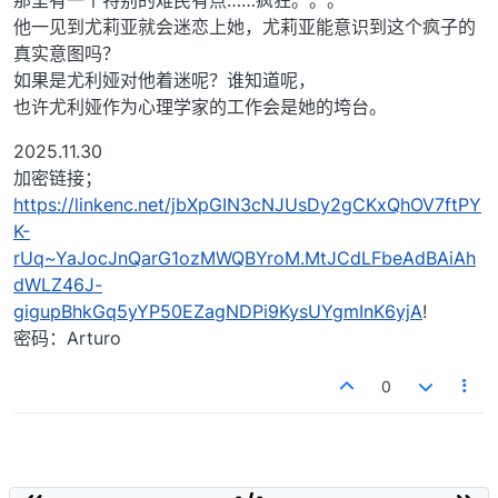
那里有一个特别的难民有点……疯狂。。。
他一见到尤莉亚就会迷恋上她，尤莉亚能意识到这个疯子的
真实意图吗？
如果是尤利娅对他着迷呢？谁知道呢，
也许尤利娅作为心理学家的工作会是她的垮台。
2025.11.30
加密链接；
https://linkenc.net/jbXpGIN3cNJUsDy2gCKxQhOV7ftPY
K-
rUq~YaJocJnQarG1ozMWQBYroM.MtJCdLFbeAdBAiAh
dWLZ46J-
gigupBhkGq5yYP50EZagNDPi9KysUYgmInK6yjA
!
密码：Arturo
0