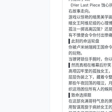
《Her Last Pi
右故事走向。
游戏以惊艳的暗黑美学
暗女王阿维尼娅的心理
孤注一掷逃离囚笼？还
有不慎便会令你付出惨痛代价.
▌此刻的命运轮盘
你被卢米纳瑞姆王国命
的玩物。
当镣铐锁住手腕时，你
▌然而真相在帷幕后狞笑
高塔囚牢里的孤独女王
层层伪装之下，藏着令
那些午夜回荡的啜泣，月光
织这场困住所有人的蛛
▌致命选择题
在这部充满哥特气息的
用智谋周旋于病娇女王