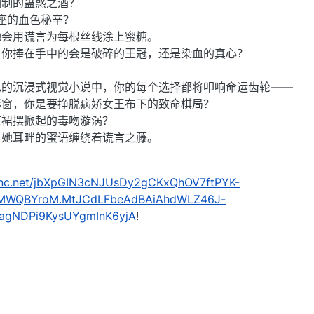
调制的蛊惑之酒？
覆王座的血色秘辛？
她会用谎言为每根丝线涂上蜜糖。
，你捧在手中的会是破碎的王冠，还是染血的真心？
色的沉浸式视觉小说中，你的每个选择都将叩响命运齿轮——
彩窗，你是要挣脱病娇女王布下的致命棋局？
红裙摆掀起的毒吻漩涡？
，她耳畔的蜜语缠绕着谎言之藤。
nkenc.net/jbXpGIN3cNJUsDy2gCKxQhOV7ftPYK-
zMWQBYroM.MtJCdLFbeAdBAiAhdWLZ46J-
agNDPi9KysUYgmInK6yjA
!