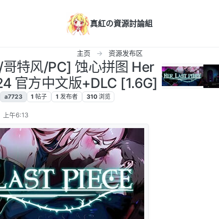
真紅の資源討論組
主页
资源发布区
/哥特风/PC] 蚀心拼图 Her
1.024 官方中文版+DLC [1.6G]
a7723
1
帖子
1
发布者
310
浏览
 上午6:13