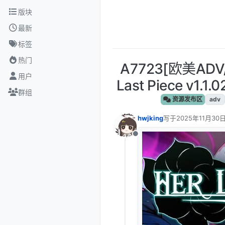
跳转至内容
版块
最新
标签
热门
A7723[欧美ADV
用户
Last Piece v1.
群组
资源发布区
adv
hwjking
写于
2025年11月30日
最后由 编辑
离线