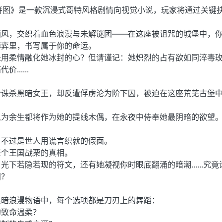
ece 蚀心拼图》是一款沉浸式哥特风格剧情向视觉小说，玩家将通过关键
画风，交织着血色浪漫与未解谜团——在这座被诅咒的城堡中，
博弈里，书写属于你的命运。
是用柔情融化她冰封的心？但请谨记：她炽烈的占有欲如同淬毒
.....
令诛杀黑暗女王，却反遭俘虏沦为阶下囚，被迫在这座荒芜古堡
以为余生都将作为她的提线木偶，在永夜中侍奉她最阴暗的欲望
，不过是世人用谎言织就的假面。
整个王国战栗的真相。
下若隐若现的符文，还有她凝视你时眼底翻涌的暗潮......究竟
网？
黑暗浪漫物语中，每个选项都是刀刃上的舞蹈：
的致命温柔？