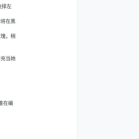
抉择左
你将在黑
玫瑰，稍
中充当她
。
谁在编