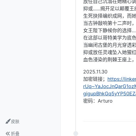
放任自己沉溺在她精心
抑或......揭开足以颠
生死抉择编织成网，而
当古钟敲响第十二声时
女王陛下静候你的选择…
在这部以哥特美学为底
当幽闭古堡的月光穿透
抑或放任灵魂坠入她猩
血色浸染的荆棘王座上
2025.11.30
加密链接；
https://li
rUq~YaJocJnQarG1o
gigupBhkGq5yYP50EZ
密码：Arturo
皮肤
折叠