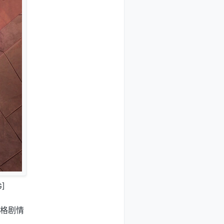
G]
特风格剧情