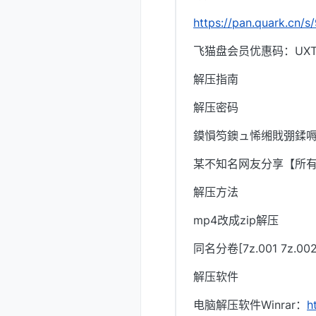
https://pan.quark.cn/
飞猫盘会员优惠码：UXTI
解压指南
解压密码
鏌愪笉鐭ュ悕缃戝弸鍒嗕
某不知名网友分享【所
解压方法
mp4改成zip解压
同名分卷[7z.001 7z.
解压软件
电脑解压软件Winrar：
h