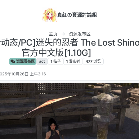
真紅の資源討論組
主页
资源发布区
/PC]迷失的忍者 The Lost Shinobi 
官方中文版[1.10G]
资源发布区
act
1
帖子
1
发布者
477
浏览
025年10月26日 上午3:16
 编辑