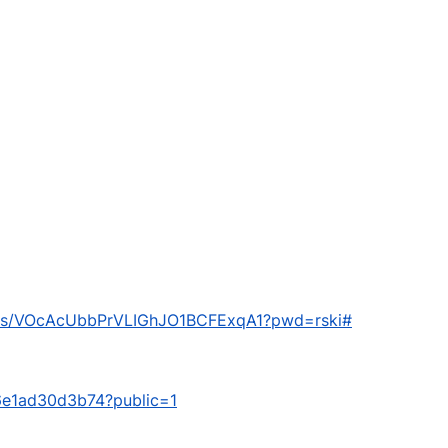
om/s/VOcAcUbbPrVLIGhJO1BCFExqA1?pwd=rski#
/a6e1ad30d3b74?public=1