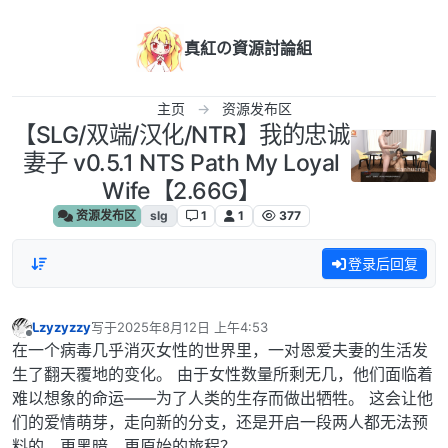
跳转至内容
真紅の資源討論組
主页
资源发布区
【SLG/双端/汉化/NTR】我的忠诚
妻子 v0.5.1 NTS Path My Loyal
Wife【2.66G】
资源发布区
slg
1
1
377
登录后回复
Lzyzyzzy
写于
2025年8月12日 上午4:53
最后由 编辑
离线
在一个病毒几乎消灭女性的世界里，一对恩爱夫妻的生活发
生了翻天覆地的变化。 由于女性数量所剩无几，他们面临着
难以想象的命运——为了人类的生存而做出牺牲。 这会让他
们的爱情萌芽，走向新的分支，还是开启一段两人都无法预
料的、更黑暗、更原始的旅程？