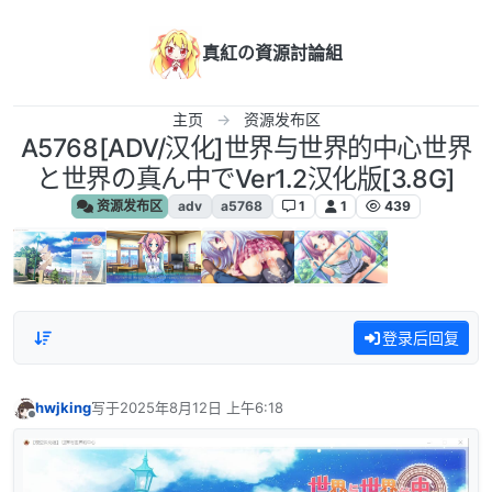
跳转至内容
真紅の資源討論組
主页
资源发布区
A5768[ADV/汉化]世界与世界的中心世界
と世界の真ん中でVer1.2汉化版[3.8G]
资源发布区
adv
a5768
1
1
439
登录后回复
hwjking
写于
2025年8月12日 上午6:18
最后由 编辑
离线