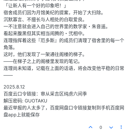
「让新人有一个好的印象吧！」
宿舍成员们因为月馆美纪的提案，开始了大扫除。
沉默寡言、不擅长与人相处的白取爱良。
一不注意就会进入自己的世界里的数学家・朱音遥。
看起来腹黑但其实相当闹腾的・弐相中。
连理指挥着这些『厄多斯』的成员们清理了宿舍里的每一个
角落。
这时，他们发现了一架通往阁楼的梯子。
——在梯子之上的阁楼里发现的笔记。
连理尚未知道，记载在上面的话语，将会改变他平稳的日常
——
2025.8.12
百度云口令链接：审从采吉区纯虏六间季
解压密码: GUOTAKU
最近举报的人太多了，百度网盘口令链接复制到手机百度网
盘app上就能保存
0