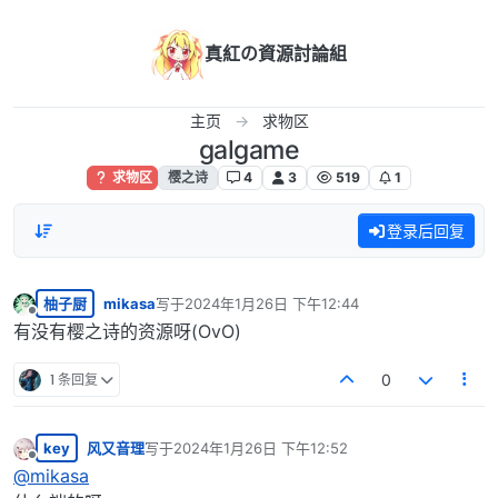
跳转至内容
真紅の資源討論組
主页
求物区
galgame
求物区
樱之诗
4
3
519
1
登录后回复
柚子厨
mikasa
写于
2024年1月26日 下午12:44
最后由 编辑
离线
有没有樱之诗的资源呀(OvO)
1 条回复
0
key
风又音理
写于
2024年1月26日 下午12:52
最后由 编辑
离线
@
mikasa