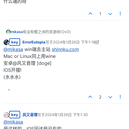
什么端的呀
1
mikasa
有没有樱之诗的资源呀(OvO)
key
ErrorEutopia
写于
2024年1月26日 下午1:18
最后由 ErrorEutopia 编辑
2024年1月26日 上午7:
离线
@
mikasa
win端去主站
shinnku.com
Mac or Linux同上用wine
安卓@风又音理 [doge]
IOS开摆!
(水水水)
2
key
风又音理
写于
2024年1月26日 下午1:30
最后由 编辑
离线
@
mikasa
是这样的，IOS因该是没有的