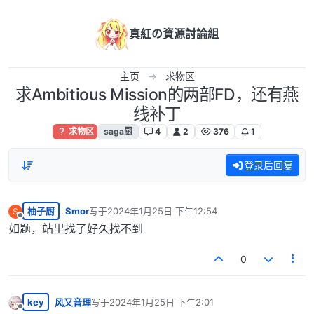
跳转至内容
真紅の資源討論組
主页
求物区
求Ambitious Mission的两部FD，还有燕
线补丁
求物区
saga厨
4
2
376
1
登录后回复
柚子厨
Smor
写于
2024年1月25日 下午12:54
S
最后由 编辑
离线
如题，站里找了好久找不到
0
key
风又音理
写于
2024年1月25日 下午2:01
最后由 编辑
离线