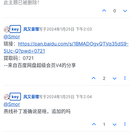
此主題已被删除！
0
key
风又音理
写于
2024年1月25日 下午2:03
最后由 编辑
离线
@
Smor
链接：
https://pan.baidu.com/s/1BMADOgvQTVq35dS9-
5Uc-Q?pwd=0721
提取码：0721
--来自百度网盘超级会员V4的分享
2
key
风又音理
写于
2024年1月25日 下午2:04
最后由 编辑
离线
@
Smor
燕线补丁准确说是啥，追加的吗
1