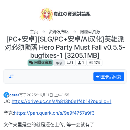
跳转至内容
真紅の資源討論組
主页
资源发布区
网赚盘资源
[PC+安卓][SLG/PC+安卓/AI汉化]英雄派
对必须陨落 Hero Party Must Fall v0.5.5-
bugfixes-1 [3205.1MB]
网赚盘资源
rpg
1
1
174
登录后回复
ccrar
写于
2025年6月11日 上午1:55
C
最后由 编辑
离线
UC:
https://drive.uc.cn/s/b813b0e1f4b14?public=1
夸克:
https://pan.quark.cn/s/9e9f4757a9f3
文件夹里是空的就是还在上传, 等一会就有了