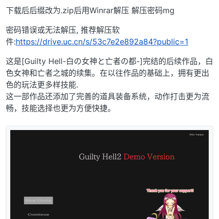
下载后后缀改为.zip后用Winrar解压 解压密码mg
密码错误或无法解压, 推荐解压软
件:
https://drive.uc.cn/s/53c7e2e892a84?public=1
这是[Guilty Hell-白の女神と亡者の都-]完结的后续作品，白
色女神和亡者之城的续集。在以往作品的基础上，拥有更出
色的玩法更多样技能.
这一部作品还添加了完善的道具装备系统，动作打击更为流
畅，技能选择也更为方便快捷。