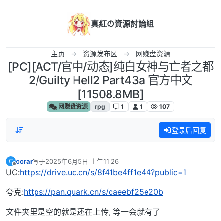
跳转至内容
真紅の資源討論組
主页
资源发布区
网赚盘资源
[PC][ACT/官中/动态]纯白女神与亡者之都
2/Guilty Hell2 Part43a 官方中文
[11508.8MB]
网赚盘资源
rpg
1
1
107
登录后回复
ccrar
写于
2025年6月5日 上午11:26
C
最后由 编辑
离线
UC:
https://drive.uc.cn/s/8f41be4ff1e44?public=1
夸克:
https://pan.quark.cn/s/caeebf25e20b
文件夹里是空的就是还在上传, 等一会就有了