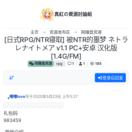
跳转至内容
真紅の資源討論組
主页
资源发布区
网赚盘资源
[日式RPG/NTR寝取] 被NTR的噩梦 ネトラ
レナイトメア v1.1 PC+安卓 汉化版
[1.4G/FM]
网赚盘资源
rpg
1
1
185
登录后回复
嘟嘟love
写于
2025年5月23日 上午5:27
最后由 编辑
离线
礼包码
983459
·游戏介绍·