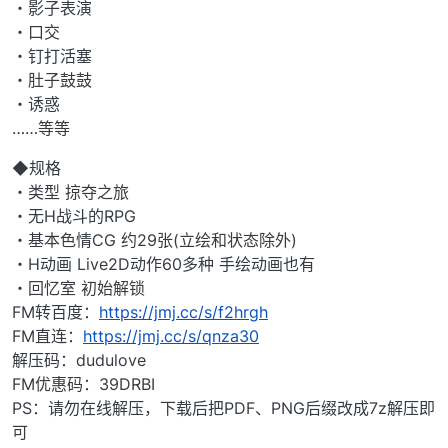
・影子表演
・口交
・钉打活塞
・肚子鼓鼓
・诱惑
……等等
◆规格
・类型 掠夺之旅
・无H战斗的RPG
・基本色情CG 约29张(立绘和状态除外)
・H动画 Live2D动作60多种 手绘动画也有
・回忆室 初始解锁
FM转百度：
https://jmj.cc/s/f2hrgh
FM直连：
https://jmj.cc/s/qnza30
解压码：dudulove
FM优惠码：39DRBI
PS：请勿在线解压，下载后把PDF、PNG后缀改成7z解压即
可