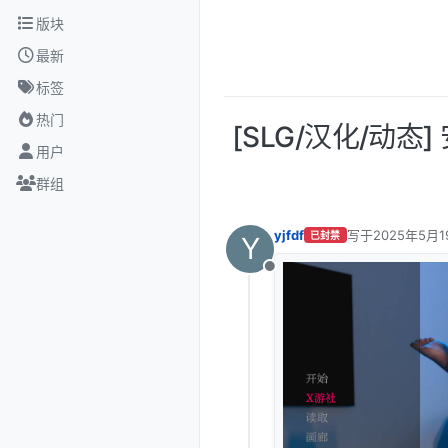
跳转至内容
版块
最新
标签
热门
[SLG/汉化/动态] 安
用户
群组
yjfdf
写于
2025年5月1
已封禁
Y
最后由 编辑
离线