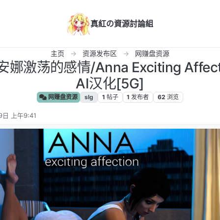
真紅の資源討論組
主页
资源发布区
网赚盘资源
娜激荡的感情/Anna Exciting Affection
AI汉化[5G]
网赚盘资源
slg
1
帖子
1
发布者
62
浏览
9日 上午9:41