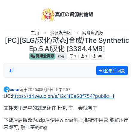
跳转至内容
真紅の資源討論組
主页
资源发布区
网赚盘资源
[PC][SLG/汉化/动态]合成/The Synthetic
Ep.5 AI汉化 [3384.4MB]
网赚盘资源
rpg
1
1
96
登录后回复
ccrar
写于
2025年5月9日 上午7:57
C
最后由 编辑
离线
UC:
https://drive.uc.cn/s/12c1f0a58f754?public=1
文件夹里是空的就是还在上传, 等一会就有了
下载后后缀改为.zip后使用winrar解压,报错不用管,能解压出
来即可, 解压密码mg