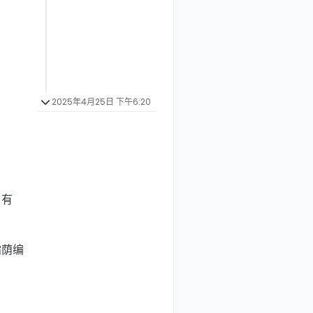
2025年4月25日 下午6:20
刃有
霜荫编