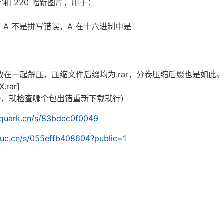
 字和 220 幅新图片，用于：
 A 不是拼写错误，A 在十六进制中是
放在一起解压，压缩文件后缀均为.rar，分卷压缩后缀也是如此。
.rar]
，就检查哪个包出错重新下载就行)
n.quark.cn/s/83bdcc0f0049
e.uc.cn/s/055effb408604?public=1