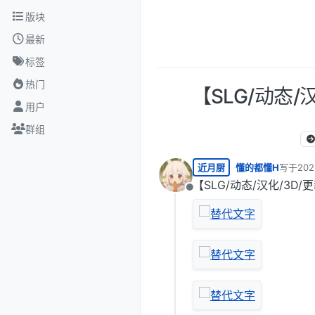
跳转至内容
版块
最新
标签
热门
【SLG/动态/汉
用户
群组
近月厨
懂的都懂H
写于
20
最后由 
【SLG/动态/汉化/3D/更新
离线