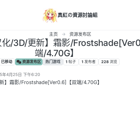
真紅の資源討論組
主页
资源发布区
化/3D/更新】霜影/Frostshade[Ver
端/4.70G】
已移动
资源发布区
热门游戏
1
帖子
1
发布者
228
浏览
25年4月25日 下午6:20
编辑
】霜影/Frostshade[Ver0.6]【双端/4.70G】