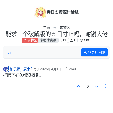
跳转至内容
真紅の資源討論組
主页
求物区
能求一个破解版的五日寸止吗，谢谢大佬
求物区
求助 求资源
1
1
119
登录后回复
柚子厨
辰小主
写于
2025年4月1日 下午2:40
辰
最后由 编辑
离线
折腾了好久都没找到。
0