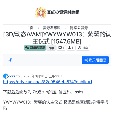
跳转至内容
真紅の資源討論組
主页
资源发布区
网赚盘资源
[3D/动态/VAM]YWYWYW013：紫馨的认
主仪式 [1547.6MB]
网赚盘资源
rpg
1
1
183
登录后回复
ccrar
写于
2025年3月28日 上午2:07
C
最后由 编辑
离线
https://drive.uc.cn/s/82e0546efa574?public=1
下载后后缀改为.7z或.zip解压, 解压码：sshs
YWYWYW013：紫馨的认主仪式 极品黑丝空姐贴身侍奉榨
精